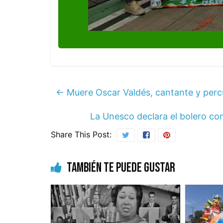
←
Muere Oscar Valdés, cantante y percu
La Unesco declara el bolero co
Share This Post:
También te puede gustar