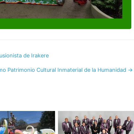
sionista de Irakere
mo Patrimonio Cultural Inmaterial de la Humanidad
→