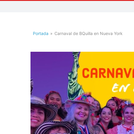
Saoko
Portada
»
Carnaval de BQuilla en Nueva York
Radio
Quilla
Música
a
otro
Nivel