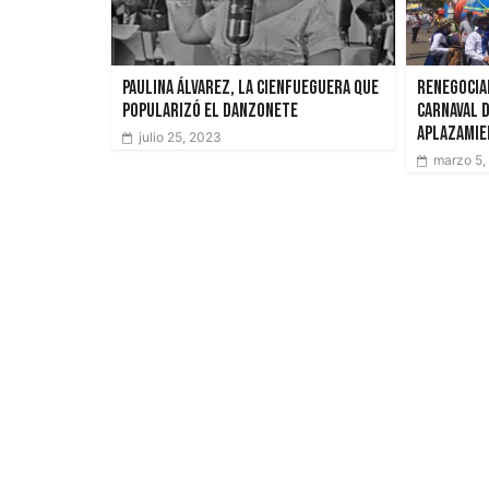
Paulina Álvarez, la cienfueguera que
Renegocian
popularizó el danzonete
Carnaval 
aplazamien
julio 25, 2023
marzo 5,