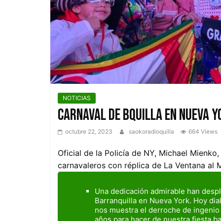
NOTICIAS
Carnaval de BQuilla en Nueva Y
octubre 22, 2023
saokoradioquilla
664 Views
Oficial de la Policía de NY, Michael Mienk
carnavaleros con réplica de La Ventana al
Una dedicación admirable han despl
Barranquilla en Nueva York. Hoy di
nos muestra el derroche de ingenio
años para hacer de nuestra fiesta ba