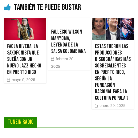
También te puede gustar
Falleció Wilson
Manyoma,
leyenda de la
Paola Rivera, la
Estas fueron las
salsa colombiana
saxofonista que
producciones
sueña con un
discográficas más
febrero 20,
nuevo jazz hecho
sobresalientes
2025
en Puerto Rico
en Puerto Rico,
según la
mayo 9, 2025
Fundación
Nacional para la
Cultura Popular
enero 29, 2025
Tunein Radio