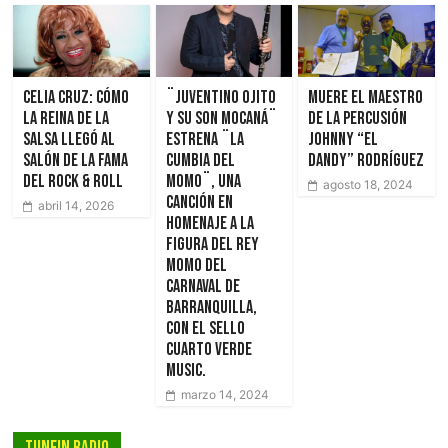
Celia Cruz: cómo
¨JUVENTINO OJITO
Muere el maestro
la reina de la
Y SU SON MOCANÁ¨
de la percusión
salsa llegó al
estrena ¨LA
Johnny “El
Salón de la Fama
CUMBIA DEL
Dandy” Rodríguez
del Rock & Roll
MOMO¨, UNA
agosto 18, 2024
CANCIÓN EN
abril 14, 2026
HOMENAJE A LA
FIGURA DEL REY
MOMO DEL
CARNAVAL DE
BARRANQUILLA,
CON EL SELLO
CUARTO VERDE
MUSIC.
marzo 14, 2024