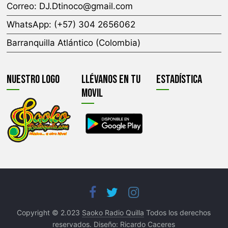
Correo:
DJ.Dtinoco@gmail.com
WhatsApp: (+57) 304 2656062
Barranquilla Atlántico (Colombia)
Nuestro Logo
Llévanos En Tu
Estadística
Movil
Copyright © 2.023
Saoko Radio Quilla
Todos los derechos
reservados. Diseño:
Ricardo Caceres