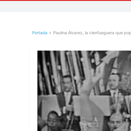
Saoko
Portada
»
Paulina Álvarez, la cienfueguera que po
Radio
Quilla
Música
a
otro
Nivel