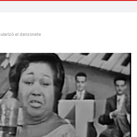
pularizó el danzonete